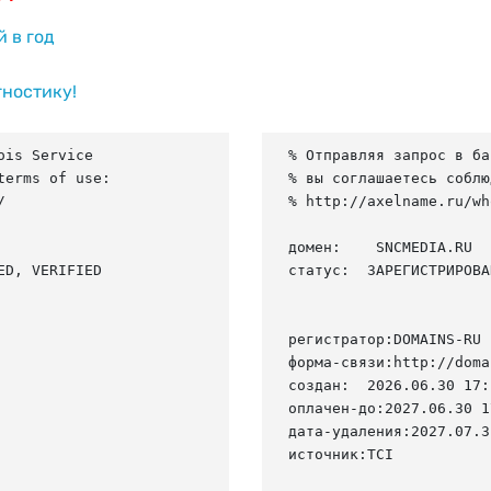
й в год
гностику!
is Service

% Отправляя запрос в ба
erms of use:

% вы соглашаетесь соблю


% http://axelname.ru/wh
домен:    SNCMEDIA.RU

D, VERIFIED

статус:  ЗАРЕГИСТРИРОВА
регистратор:DOMAINS-RU

форма-связи:http://doma
создан:  2026.06.30 17:
оплачен-до:2027.06.30 1
дата-удаления:2027.07.31
источник:TCI
