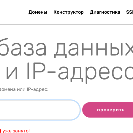
Домены
Конструктор
Диагностика
SS
 база данны
 и IP-адрес
омена или IP-адрес:
проверить
)
уже занято!