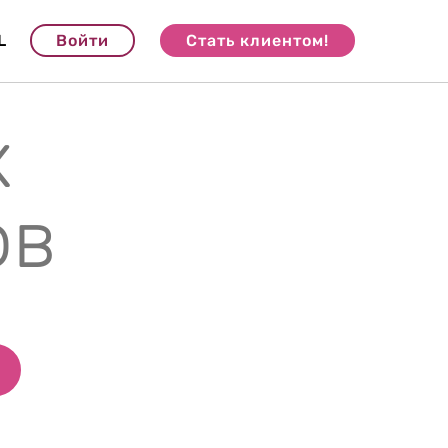
L
Войти
Стать клиентом!
х
ов