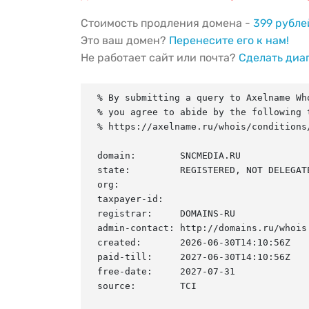
Стоимость продления домена -
399 рубле
Это ваш домен?
Перенесите его к нам!
Не работает сайт или почта?
Сделать диа
% By submitting a query to Axelname Who
% you agree to abide by the following t
% https://axelname.ru/whois/conditions/
domain:        SNCMEDIA.RU

state:         REGISTERED, NOT DELEGATE
org:

taxpayer-id:

registrar:     DOMAINS-RU

admin-contact: http://domains.ru/whois

created:       2026-06-30T14:10:56Z

paid-till:     2027-06-30T14:10:56Z

free-date:     2027-07-31

source:        TCI
