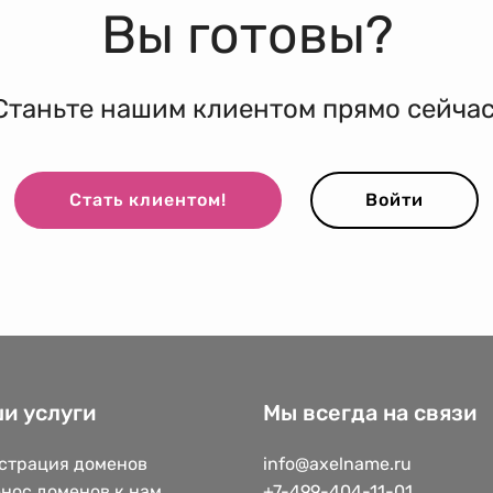
Вы готовы?
Станьте нашим клиентом прямо сейчас
Стать клиентом!
Войти
и услуги
Мы всегда на связи
страция доменов
info@axelname.ru
нос доменов к нам
+7-499-404-11-01