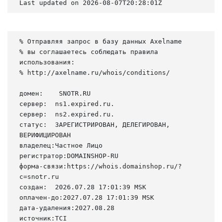
Last updated on 2026-08-07T20:28:01Z
% Отправляя запрос в базу данных Axelname

% вы соглашаетесь соблюдать правила 
использования:

% http://axelname.ru/whois/conditions/

домен:    SNOTR.RU

сервер:  ns1.expired.ru.

сервер:  ns2.expired.ru.

статус:  ЗАРЕГИСТРИРОВАН, ДЕЛЕГИРОВАН, 
ВЕРИФИЦИРОВАН

владелец:Частное Лицо

регистратор:DOMAINSHOP-RU

форма-связи:https://whois.domainshop.ru/?
c=snotr.ru

создан:  2026.07.28 17:01:39 MSK

оплачен-до:2027.07.28 17:01:39 MSK

дата-удаления:2027.08.28

источник:TCI
