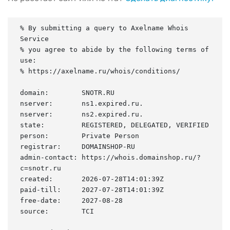
% By submitting a query to Axelname Whois 
Service

% you agree to abide by the following terms of 
use:

% https://axelname.ru/whois/conditions/

domain:        SNOTR.RU

nserver:       ns1.expired.ru.

nserver:       ns2.expired.ru.

state:         REGISTERED, DELEGATED, VERIFIED

person:        Private Person

registrar:     DOMAINSHOP-RU

admin-contact: https://whois.domainshop.ru/?
c=snotr.ru

created:       2026-07-28T14:01:39Z

paid-till:     2027-07-28T14:01:39Z

free-date:     2027-08-28

source:        TCI
