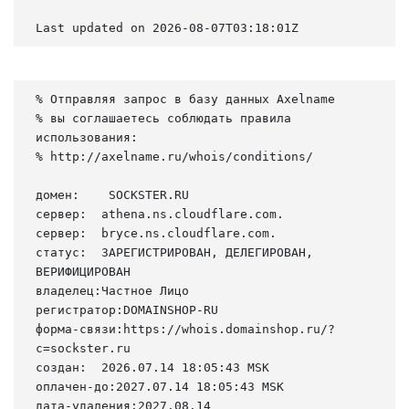
Last updated on 2026-08-07T03:18:01Z
% Отправляя запрос в базу данных Axelname

% вы соглашаетесь соблюдать правила 
использования:

% http://axelname.ru/whois/conditions/

домен:    SOCKSTER.RU

сервер:  athena.ns.cloudflare.com.

сервер:  bryce.ns.cloudflare.com.

статус:  ЗАРЕГИСТРИРОВАН, ДЕЛЕГИРОВАН, 
ВЕРИФИЦИРОВАН

владелец:Частное Лицо

регистратор:DOMAINSHOP-RU

форма-связи:https://whois.domainshop.ru/?
c=sockster.ru

создан:  2026.07.14 18:05:43 MSK

оплачен-до:2027.07.14 18:05:43 MSK

дата-удаления:2027.08.14
