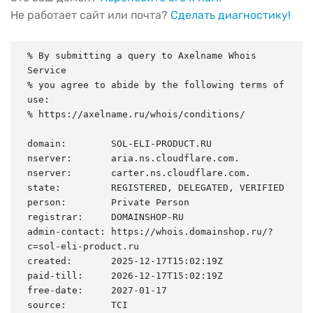
Не работает сайт или почта?
Сделать диагностику!
% By submitting a query to Axelname Whois 
Service

% you agree to abide by the following terms of 
use:

% https://axelname.ru/whois/conditions/

domain:        SOL-ELI-PRODUCT.RU

nserver:       aria.ns.cloudflare.com.

nserver:       carter.ns.cloudflare.com.

state:         REGISTERED, DELEGATED, VERIFIED

person:        Private Person

registrar:     DOMAINSHOP-RU

admin-contact: https://whois.domainshop.ru/?
c=sol-eli-product.ru

created:       2025-12-17T15:02:19Z

paid-till:     2026-12-17T15:02:19Z

free-date:     2027-01-17

source:        TCI
