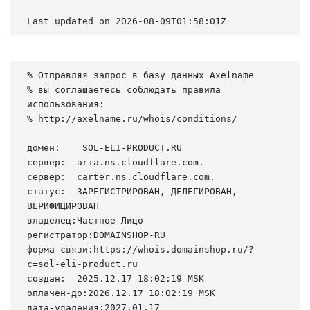
Last updated on 2026-08-09T01:58:01Z
% Отправляя запрос в базу данных Axelname

% вы соглашаетесь соблюдать правила 
использования:

% http://axelname.ru/whois/conditions/

домен:    SOL-ELI-PRODUCT.RU

сервер:  aria.ns.cloudflare.com.

сервер:  carter.ns.cloudflare.com.

статус:  ЗАРЕГИСТРИРОВАН, ДЕЛЕГИРОВАН, 
ВЕРИФИЦИРОВАН

владелец:Частное Лицо

регистратор:DOMAINSHOP-RU

форма-связи:https://whois.domainshop.ru/?
c=sol-eli-product.ru

создан:  2025.12.17 18:02:19 MSK

оплачен-до:2026.12.17 18:02:19 MSK

дата-удаления:2027.01.17
