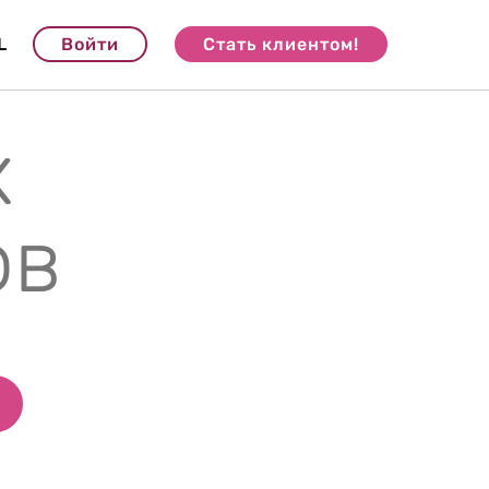
L
Войти
Стать клиентом!
х
ов