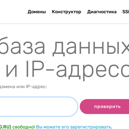
Домены
Конструктор
Диагностика
SS
 база данны
 и IP-адрес
омена или IP-адрес:
проверить
G.RU)
свободно!
Вы можете его зарегистрировать
.