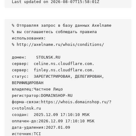
Last updated on 2026-08-07T15:58:01Z
% Отправляя запрос в базу данных Axelname

% вы соглашаетесь соблюдать правила 
использования:

% http://axelname.ru/whois/conditions/

домен:    STOLNSK.RU

сервер:  celine.ns.cloudflare.com.

сервер:  finley.ns.cloudflare.com.

статус:  ЗАРЕГИСТРИРОВАН, ДЕЛЕГИРОВАН, 
ВЕРИФИЦИРОВАН

владелец:Частное Лицо

регистратор:DOMAINSHOP-RU

форма-связи:https://whois.domainshop.ru/?
c=stolnsk.ru

создан:  2025.12.09 17:10:10 MSK

оплачен-до:2026.12.09 17:10:10 MSK

дата-удаления:2027.01.09

источник:TCI
