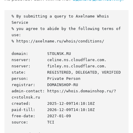
% By submitting a query to Axelname Whois 
Service

% you agree to abide by the following terms of 
use:

% https://axelname.ru/whois/conditions/

domain:        STOLNSK.RU

nserver:       celine.ns.cloudflare.com.

nserver:       finley.ns.cloudflare.com.

state:         REGISTERED, DELEGATED, VERIFIED

person:        Private Person

registrar:     DOMAINSHOP-RU

admin-contact: https://whois.domainshop.ru/?
c=stolnsk.ru

created:       2025-12-09T14:10:10Z

paid-till:     2026-12-09T14:10:10Z

free-date:     2027-01-09

source:        TCI
