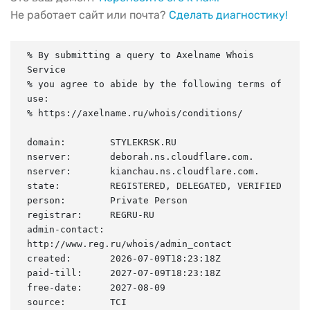
Не работает сайт или почта?
Сделать диагностику!
% By submitting a query to Axelname Whois 
Service

% you agree to abide by the following terms of 
use:

% https://axelname.ru/whois/conditions/

domain:        STYLEKRSK.RU

nserver:       deborah.ns.cloudflare.com.

nserver:       kianchau.ns.cloudflare.com.

state:         REGISTERED, DELEGATED, VERIFIED

person:        Private Person

registrar:     REGRU-RU

admin-contact: 
http://www.reg.ru/whois/admin_contact

created:       2026-07-09T18:23:18Z

paid-till:     2027-07-09T18:23:18Z

free-date:     2027-08-09

source:        TCI
