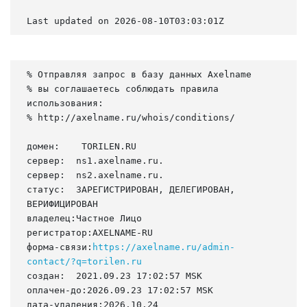
Last updated on 2026-08-10T03:03:01Z
% Отправляя запрос в базу данных Axelname

% вы соглашаетесь соблюдать правила 
использования:

% http://axelname.ru/whois/conditions/

домен:    TORILEN.RU

сервер:  ns1.axelname.ru.

сервер:  ns2.axelname.ru.

статус:  ЗАРЕГИСТРИРОВАН, ДЕЛЕГИРОВАН, 
ВЕРИФИЦИРОВАН

владелец:Частное Лицо

регистратор:AXELNAME-RU

форма-связи:
https://axelname.ru/admin-
contact/?q=torilen.ru
создан:  2021.09.23 17:02:57 MSK

оплачен-до:2026.09.23 17:02:57 MSK

дата-удаления:2026.10.24
