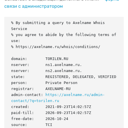
связи с администратором
% By submitting a query to Axelname Whois 
Service

% you agree to abide by the following terms of 
use:

% https://axelname.ru/whois/conditions/

domain:        TORILEN.RU

nserver:       ns1.axelname.ru.

nserver:       ns2.axelname.ru.

state:         REGISTERED, DELEGATED, VERIFIED

person:        Private Person

registrar:     AXELNAME-RU

admin-contact: 
https://axelname.ru/admin-
contact/?q=torilen.ru
created:       2021-09-23T14:02:57Z

paid-till:     2026-09-23T14:02:57Z

free-date:     2026-10-24

source:        TCI
