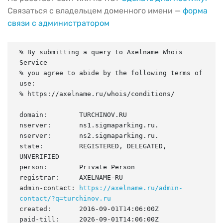
Связаться с владельцем доменного имени —
форма
связи с администратором
% By submitting a query to Axelname Whois 
Service

% you agree to abide by the following terms of 
use:

% https://axelname.ru/whois/conditions/

domain:        TURCHINOV.RU

nserver:       ns1.sigmaparking.ru.

nserver:       ns2.sigmaparking.ru.

state:         REGISTERED, DELEGATED, 
UNVERIFIED

person:        Private Person

registrar:     AXELNAME-RU

admin-contact: 
https://axelname.ru/admin-
contact/?q=turchinov.ru
created:       2016-09-01T14:06:00Z

paid-till:     2026-09-01T14:06:00Z
