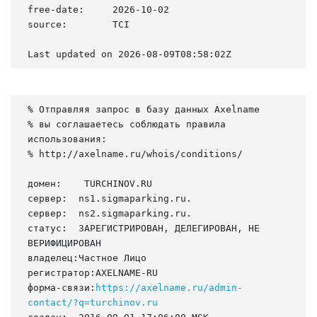
free-date:     2026-10-02

source:        TCI

Last updated on 2026-08-09T08:58:02Z
% Отправляя запрос в базу данных Axelname

% вы соглашаетесь соблюдать правила 
использования:

% http://axelname.ru/whois/conditions/

домен:    TURCHINOV.RU

сервер:  ns1.sigmaparking.ru.

сервер:  ns2.sigmaparking.ru.

статус:  ЗАРЕГИСТРИРОВАН, ДЕЛЕГИРОВАН, НЕ 
ВЕРИФИЦИРОВАН

владелец:Частное Лицо

регистратор:AXELNAME-RU

форма-связи:
https://axelname.ru/admin-
contact/?q=turchinov.ru