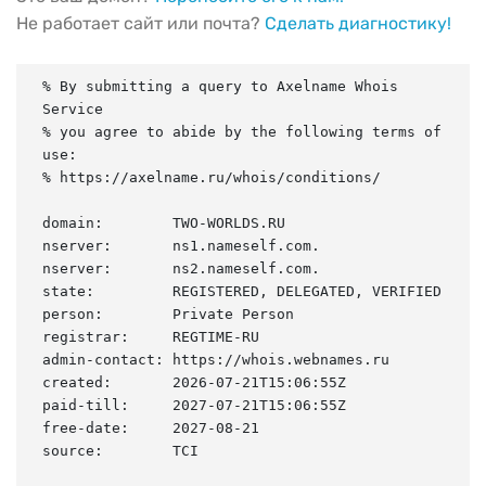
Не работает сайт или почта?
Сделать диагностику!
% By submitting a query to Axelname Whois 
Service

% you agree to abide by the following terms of 
use:

% https://axelname.ru/whois/conditions/

domain:        TWO-WORLDS.RU

nserver:       ns1.nameself.com.

nserver:       ns2.nameself.com.

state:         REGISTERED, DELEGATED, VERIFIED

person:        Private Person

registrar:     REGTIME-RU

admin-contact: https://whois.webnames.ru

created:       2026-07-21T15:06:55Z

paid-till:     2027-07-21T15:06:55Z

free-date:     2027-08-21

source:        TCI
