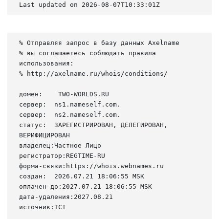
Last updated on 2026-08-07T10:33:01Z
% Отправляя запрос в базу данных Axelname

% вы соглашаетесь соблюдать правила 
использования:

% http://axelname.ru/whois/conditions/

домен:    TWO-WORLDS.RU

сервер:  ns1.nameself.com.

сервер:  ns2.nameself.com.

статус:  ЗАРЕГИСТРИРОВАН, ДЕЛЕГИРОВАН, 
ВЕРИФИЦИРОВАН

владелец:Частное Лицо

регистратор:REGTIME-RU

форма-связи:https://whois.webnames.ru

создан:  2026.07.21 18:06:55 MSK

оплачен-до:2027.07.21 18:06:55 MSK

дата-удаления:2027.08.21

источник:TCI
