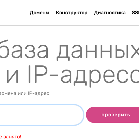
Домены
Конструктор
Диагностика
SS
 база данны
 и IP-адрес
омена или IP-адрес:
проверить
 занято!