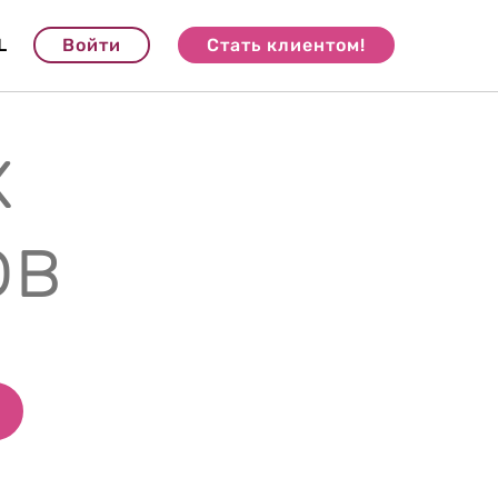
L
Войти
Стать клиентом!
х
ов