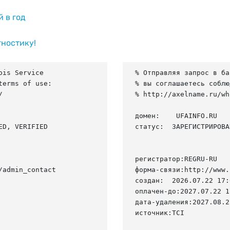
й в год
гностику!
is Service

% Отправляя запрос в ба
erms of use:

% вы соглашаетесь соблю


% http://axelname.ru/wh
домен:    UFAINFO.RU

D, VERIFIED

статус:  ЗАРЕГИСТРИРОВА
регистратор:REGRU-RU

admin_contact

форма-связи:http://www.
создан:  2026.07.22 17:
оплачен-до:2027.07.22 1
дата-удаления:2027.08.22
источник:TCI
