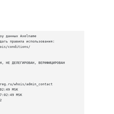
зу данных Axelname

дать правила использования:

ois/conditions/

Н, НЕ ДЕЛЕГИРОВАН, ВЕРИФИЦИРОВАН

reg.ru/whois/admin_contact

02:49 MSK

7:02:49 MSK


