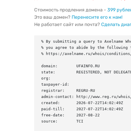
Стоимость продления домена -
399 рубле
Это ваш домен?
Перенесите его к нам!
Не работает сайт или почта?
Сделать диа
% By submitting a query to Axelname Who
% you agree to abide by the following t
% https://axelname.ru/whois/conditions/
domain:        UFAINFO.RU

state:         REGISTERED, NOT DELEGATE
org:

taxpayer-id:

registrar:     REGRU-RU

admin-contact: http://www.reg.ru/whois/
created:       2026-07-22T14:02:49Z

paid-till:     2027-07-22T14:02:49Z

free-date:     2027-08-22

source:        TCI
