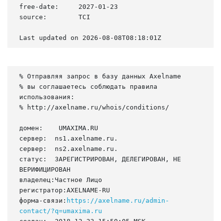
free-date:     2027-01-23

source:        TCI

Last updated on 2026-08-08T08:18:01Z
% Отправляя запрос в базу данных Axelname

% вы соглашаетесь соблюдать правила 
использования:

% http://axelname.ru/whois/conditions/

домен:    UMAXIMA.RU

сервер:  ns1.axelname.ru.

сервер:  ns2.axelname.ru.

статус:  ЗАРЕГИСТРИРОВАН, ДЕЛЕГИРОВАН, НЕ 
ВЕРИФИЦИРОВАН

владелец:Частное Лицо

регистратор:AXELNAME-RU

форма-связи:
https://axelname.ru/admin-
contact/?q=umaxima.ru