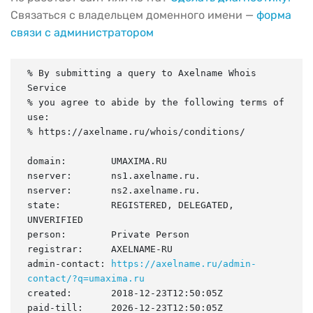
Связаться с владельцем доменного имени —
форма
связи с администратором
% By submitting a query to Axelname Whois 
Service

% you agree to abide by the following terms of 
use:

% https://axelname.ru/whois/conditions/

domain:        UMAXIMA.RU

nserver:       ns1.axelname.ru.

nserver:       ns2.axelname.ru.

state:         REGISTERED, DELEGATED, 
UNVERIFIED

person:        Private Person

registrar:     AXELNAME-RU

admin-contact: 
https://axelname.ru/admin-
contact/?q=umaxima.ru
created:       2018-12-23T12:50:05Z

paid-till:     2026-12-23T12:50:05Z
