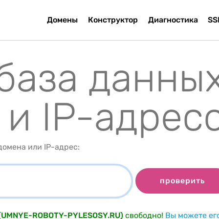
Домены
Конструктор
Диагностика
SS
 база данны
 и IP-адрес
омена или IP-адрес:
проверить
u (UMNYE-ROBOTY-PYLESOSY.RU)
свободно!
Вы можете ег