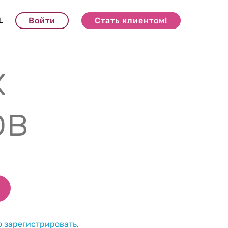
L
Войти
Стать клиентом!
х
ов
о зарегистрировать
.