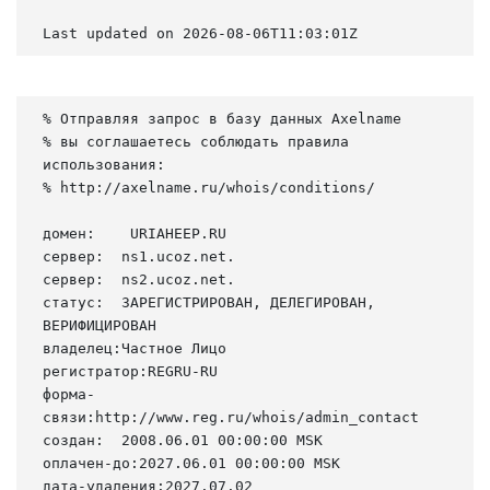
Last updated on 2026-08-06T11:03:01Z
% Отправляя запрос в базу данных Axelname

% вы соглашаетесь соблюдать правила 
использования:

% http://axelname.ru/whois/conditions/

домен:    URIAHEEP.RU

сервер:  ns1.ucoz.net.

сервер:  ns2.ucoz.net.

статус:  ЗАРЕГИСТРИРОВАН, ДЕЛЕГИРОВАН, 
ВЕРИФИЦИРОВАН

владелец:Частное Лицо

регистратор:REGRU-RU

форма-
связи:http://www.reg.ru/whois/admin_contact

создан:  2008.06.01 00:00:00 MSK

оплачен-до:2027.06.01 00:00:00 MSK

дата-удаления:2027.07.02
