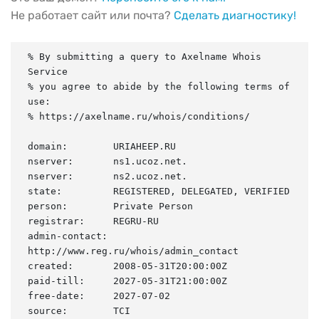
Не работает сайт или почта?
Сделать диагностику!
% By submitting a query to Axelname Whois 
Service

% you agree to abide by the following terms of 
use:

% https://axelname.ru/whois/conditions/

domain:        URIAHEEP.RU

nserver:       ns1.ucoz.net.

nserver:       ns2.ucoz.net.

state:         REGISTERED, DELEGATED, VERIFIED

person:        Private Person

registrar:     REGRU-RU

admin-contact: 
http://www.reg.ru/whois/admin_contact

created:       2008-05-31T20:00:00Z

paid-till:     2027-05-31T21:00:00Z

free-date:     2027-07-02

source:        TCI
