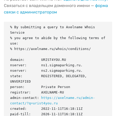
Связаться с владельцем доменного имени —
форма
связи с администратором
% By submitting a query to Axelname Whois 
Service

% you agree to abide by the following terms of 
use:

% https://axelname.ru/whois/conditions/

domain:        URIST4YOU.RU

nserver:       ns1.sigmaparking.ru.

nserver:       ns2.sigmaparking.ru.

state:         REGISTERED, DELEGATED, 
UNVERIFIED

person:        Private Person

registrar:     AXELNAME-RU

admin-contact: 
https://axelname.ru/admin-
contact/?q=urist4you.ru
created:       2022-11-11T16:18:11Z

paid-till:     2026-11-11T16:18:11Z
