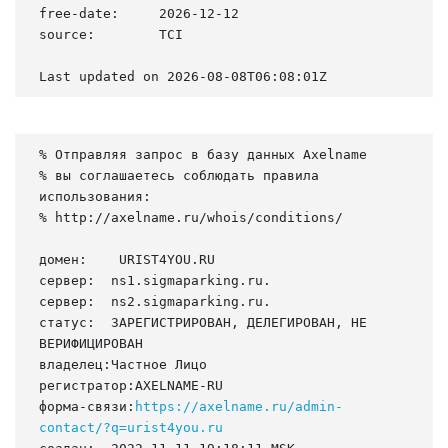
free-date:     2026-12-12

source:        TCI

Last updated on 2026-08-08T06:08:01Z
% Отправляя запрос в базу данных Axelname

% вы соглашаетесь соблюдать правила 
использования:

% http://axelname.ru/whois/conditions/

домен:    URIST4YOU.RU

сервер:  ns1.sigmaparking.ru.

сервер:  ns2.sigmaparking.ru.

статус:  ЗАРЕГИСТРИРОВАН, ДЕЛЕГИРОВАН, НЕ 
ВЕРИФИЦИРОВАН

владелец:Частное Лицо

регистратор:AXELNAME-RU

форма-связи:
https://axelname.ru/admin-
contact/?q=urist4you.ru