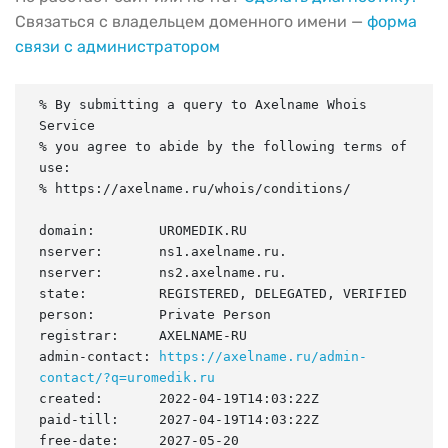
Связаться с владельцем доменного имени —
форма
связи с администратором
% By submitting a query to Axelname Whois 
Service

% you agree to abide by the following terms of 
use:

% https://axelname.ru/whois/conditions/

domain:        UROMEDIK.RU

nserver:       ns1.axelname.ru.

nserver:       ns2.axelname.ru.

state:         REGISTERED, DELEGATED, VERIFIED

person:        Private Person

registrar:     AXELNAME-RU

admin-contact: 
https://axelname.ru/admin-
contact/?q=uromedik.ru
created:       2022-04-19T14:03:22Z

paid-till:     2027-04-19T14:03:22Z

free-date:     2027-05-20
