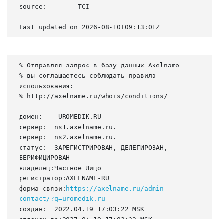
source:        TCI

Last updated on 2026-08-10T09:13:01Z
% Отправляя запрос в базу данных Axelname

% вы соглашаетесь соблюдать правила 
использования:

% http://axelname.ru/whois/conditions/

домен:    UROMEDIK.RU

сервер:  ns1.axelname.ru.

сервер:  ns2.axelname.ru.

статус:  ЗАРЕГИСТРИРОВАН, ДЕЛЕГИРОВАН, 
ВЕРИФИЦИРОВАН

владелец:Частное Лицо

регистратор:AXELNAME-RU

форма-связи:
https://axelname.ru/admin-
contact/?q=uromedik.ru
создан:  2022.04.19 17:03:22 MSK
