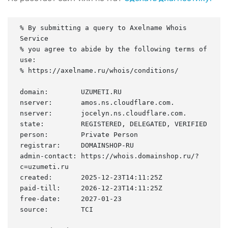
% By submitting a query to Axelname Whois 
Service

% you agree to abide by the following terms of 
use:

% https://axelname.ru/whois/conditions/

domain:        UZUMETI.RU

nserver:       amos.ns.cloudflare.com.

nserver:       jocelyn.ns.cloudflare.com.

state:         REGISTERED, DELEGATED, VERIFIED

person:        Private Person

registrar:     DOMAINSHOP-RU

admin-contact: https://whois.domainshop.ru/?
c=uzumeti.ru

created:       2025-12-23T14:11:25Z

paid-till:     2026-12-23T14:11:25Z

free-date:     2027-01-23

source:        TCI
