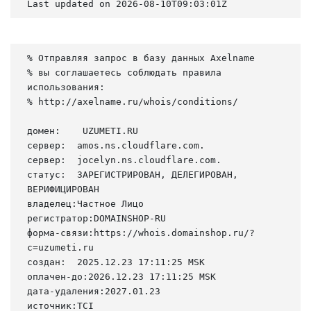
Last updated on 2026-08-10T09:03:01Z
% Отправляя запрос в базу данных Axelname

% вы соглашаетесь соблюдать правила 
использования:

% http://axelname.ru/whois/conditions/

домен:    UZUMETI.RU

сервер:  amos.ns.cloudflare.com.

сервер:  jocelyn.ns.cloudflare.com.

статус:  ЗАРЕГИСТРИРОВАН, ДЕЛЕГИРОВАН, 
ВЕРИФИЦИРОВАН

владелец:Частное Лицо

регистратор:DOMAINSHOP-RU

форма-связи:https://whois.domainshop.ru/?
c=uzumeti.ru

создан:  2025.12.23 17:11:25 MSK

оплачен-до:2026.12.23 17:11:25 MSK

дата-удаления:2027.01.23

источник:TCI
