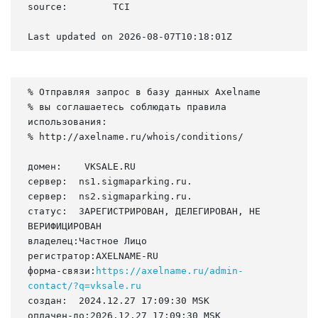
source:        TCI

Last updated on 2026-08-07T10:18:01Z
% Отправляя запрос в базу данных Axelname

% вы соглашаетесь соблюдать правила 
использования:

% http://axelname.ru/whois/conditions/

домен:    VKSALE.RU

сервер:  ns1.sigmaparking.ru.

сервер:  ns2.sigmaparking.ru.

статус:  ЗАРЕГИСТРИРОВАН, ДЕЛЕГИРОВАН, НЕ 
ВЕРИФИЦИРОВАН

владелец:Частное Лицо

регистратор:AXELNAME-RU

форма-связи:
https://axelname.ru/admin-
contact/?q=vksale.ru
создан:  2024.12.27 17:09:30 MSK

оплачен-до:2026.12.27 17:09:30 MSK
