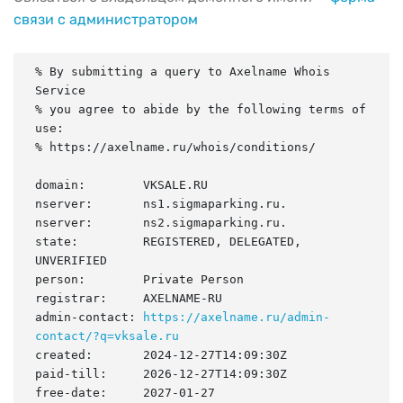
связи с администратором
% By submitting a query to Axelname Whois 
Service

% you agree to abide by the following terms of 
use:

% https://axelname.ru/whois/conditions/

domain:        VKSALE.RU

nserver:       ns1.sigmaparking.ru.

nserver:       ns2.sigmaparking.ru.

state:         REGISTERED, DELEGATED, 
UNVERIFIED

person:        Private Person

registrar:     AXELNAME-RU

admin-contact: 
https://axelname.ru/admin-
contact/?q=vksale.ru
created:       2024-12-27T14:09:30Z

paid-till:     2026-12-27T14:09:30Z

free-date:     2027-01-27
