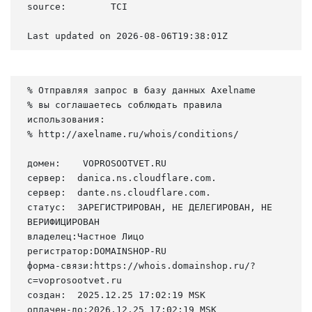
source:        TCI

Last updated on 2026-08-06T19:38:01Z
% Отправляя запрос в базу данных Axelname

% вы соглашаетесь соблюдать правила 
использования:

% http://axelname.ru/whois/conditions/

домен:    VOPROSOOTVET.RU

сервер:  danica.ns.cloudflare.com.

сервер:  dante.ns.cloudflare.com.

статус:  ЗАРЕГИСТРИРОВАН, НЕ ДЕЛЕГИРОВАН, НЕ 
ВЕРИФИЦИРОВАН

владелец:Частное Лицо

регистратор:DOMAINSHOP-RU

форма-связи:https://whois.domainshop.ru/?
c=voprosootvet.ru

создан:  2025.12.25 17:02:19 MSK

оплачен-до:2026.12.25 17:02:19 MSK
