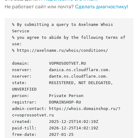
Не работает сайт или почта?
Сделать диагностику!
% By submitting a query to Axelname Whois 
Service

% you agree to abide by the following terms of 
use:

% https://axelname.ru/whois/conditions/

domain:        VOPROSOOTVET.RU

nserver:       danica.ns.cloudflare.com.

nserver:       dante.ns.cloudflare.com.

state:         REGISTERED, NOT DELEGATED, 
UNVERIFIED

person:        Private Person

registrar:     DOMAINSHOP-RU

admin-contact: https://whois.domainshop.ru/?
c=voprosootvet.ru

created:       2025-12-25T14:02:19Z

paid-till:     2026-12-25T14:02:19Z

free-date:     2027-01-25
