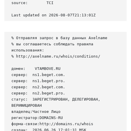
source:        TCI

Last updated on 2026-08-07T21:13:01Z
% Отправляя запрос в базу данных Axelname

% вы соглашаетесь соблюдать правила 
использования:

% http://axelname.ru/whois/conditions/

домен:    VTAMBOVE.RU

сервер:  ns1.beget.com.

сервер:  ns1.beget.pro.

сервер:  ns2.beget.com.

сервер:  ns2.beget.pro.

статус:  ЗАРЕГИСТРИРОВАН, ДЕЛЕГИРОВАН, 
ВЕРИФИЦИРОВАН

владелец:Частное Лицо

регистратор:DOMAINS-RU

форма-связи:http://domains.ru/whois

создан:  2026.06.26 17:01:31 MSK
