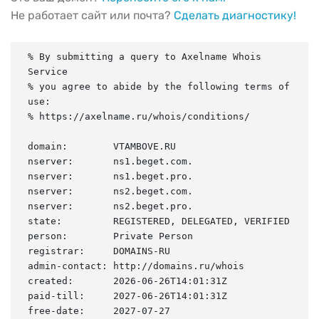
Не работает сайт или почта?
Сделать диагностику!
% By submitting a query to Axelname Whois 
Service

% you agree to abide by the following terms of 
use:

% https://axelname.ru/whois/conditions/

domain:        VTAMBOVE.RU

nserver:       ns1.beget.com.

nserver:       ns1.beget.pro.

nserver:       ns2.beget.com.

nserver:       ns2.beget.pro.

state:         REGISTERED, DELEGATED, VERIFIED

person:        Private Person

registrar:     DOMAINS-RU

admin-contact: http://domains.ru/whois

created:       2026-06-26T14:01:31Z

paid-till:     2027-06-26T14:01:31Z

free-date:     2027-07-27
