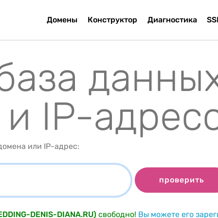
Домены
Конструктор
Диагностика
SS
 база данны
 и IP-адрес
омена или IP-адрес:
проверить
WEDDING-DENIS-DIANA.RU)
свободно!
Вы можете его заре