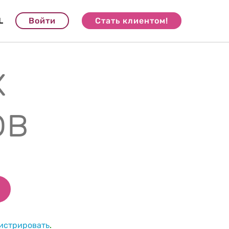
L
Войти
Стать клиентом!
х
ов
гистрировать
.