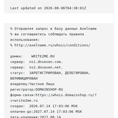
Last updated on 2026-08-06T04:38:01Z
% Отправляя запрос в базу данных Axelname

% вы соглашаетесь соблюдать правила 
использования:

% http://axelname.ru/whois/conditions/

домен:    WRITE2ME.RU

сервер:  ns1.dnseven.com.

сервер:  ns2.dnseven.net.

статус:  ЗАРЕГИСТРИРОВАН, ДЕЛЕГИРОВАН, 
ВЕРИФИЦИРОВАН

владелец:Частное Лицо

регистратор:DOMAINSHOP-RU

форма-связи:https://whois.domainshop.ru/?
c=write2me.ru

создан:  2026.07.14 17:03:06 MSK

оплачен-до:2027.07.14 17:03:06 MSK

дата-удаления:2027.08.14
