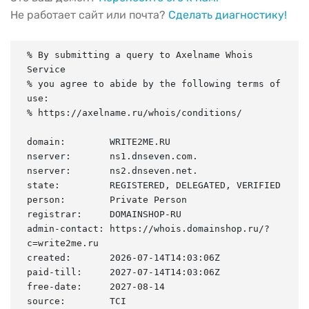
Не работает сайт или почта?
Сделать диагностику!
% By submitting a query to Axelname Whois 
Service

% you agree to abide by the following terms of 
use:

% https://axelname.ru/whois/conditions/

domain:        WRITE2ME.RU

nserver:       ns1.dnseven.com.

nserver:       ns2.dnseven.net.

state:         REGISTERED, DELEGATED, VERIFIED

person:        Private Person

registrar:     DOMAINSHOP-RU

admin-contact: https://whois.domainshop.ru/?
c=write2me.ru

created:       2026-07-14T14:03:06Z

paid-till:     2027-07-14T14:03:06Z

free-date:     2027-08-14

source:        TCI
