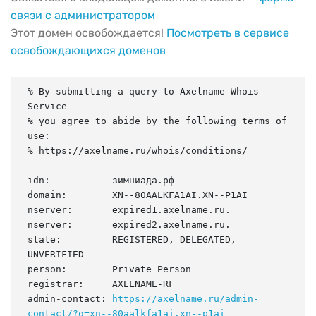
связи с администратором
Этот домен освобождается!
Посмотреть в сервисе
освобождающихся доменов
% By submitting a query to Axelname Whois 
Service

% you agree to abide by the following terms of 
use:

% https://axelname.ru/whois/conditions/

idn:           зимниада.рф

domain:        XN--80AALKFA1AI.XN--P1AI

nserver:       expired1.axelname.ru.

nserver:       expired2.axelname.ru.

state:         REGISTERED, DELEGATED, 
UNVERIFIED

person:        Private Person

registrar:     AXELNAME-RF

admin-contact: 
https://axelname.ru/admin-
contact/?q=xn--80aalkfa1ai.xn--p1ai