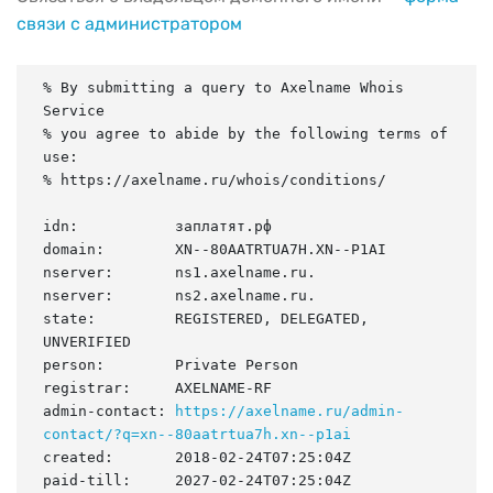
связи с администратором
% By submitting a query to Axelname Whois 
Service

% you agree to abide by the following terms of 
use:

% https://axelname.ru/whois/conditions/

idn:           заплатят.рф

domain:        XN--80AATRTUA7H.XN--P1AI

nserver:       ns1.axelname.ru.

nserver:       ns2.axelname.ru.

state:         REGISTERED, DELEGATED, 
UNVERIFIED

person:        Private Person

registrar:     AXELNAME-RF

admin-contact: 
https://axelname.ru/admin-
contact/?q=xn--80aatrtua7h.xn--p1ai
created:       2018-02-24T07:25:04Z

paid-till:     2027-02-24T07:25:04Z
