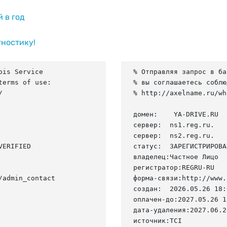
й в год
гностику!
is Service

% Отправляя запрос в ба
erms of use:

% вы соглашаетесь соблю


% http://axelname.ru/wh
домен:    YA-DRIVE.RU

сервер:  ns1.reg.ru.

сервер:  ns2.reg.ru.

ERIFIED

статус:  ЗАРЕГИСТРИРОВА
владелец:Частное Лицо

регистратор:REGRU-RU

admin_contact

форма-связи:http://www.
создан:  2026.05.26 18:
оплачен-до:2027.05.26 1
дата-удаления:2027.06.26
источник:TCI
