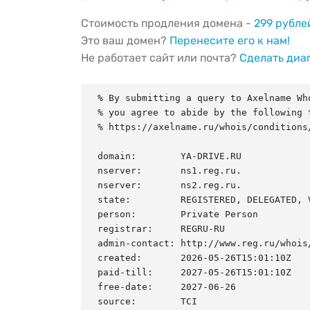
Стоимость продления домена -
299 рубле
Это ваш домен?
Перенесите его к нам!
Не работает сайт или почта?
Сделать диа
% By submitting a query to Axelname Who
% you agree to abide by the following t
% https://axelname.ru/whois/conditions/
domain:        YA-DRIVE.RU

nserver:       ns1.reg.ru.

nserver:       ns2.reg.ru.

state:         REGISTERED, DELEGATED, V
person:        Private Person

registrar:     REGRU-RU

admin-contact: http://www.reg.ru/whois/
created:       2026-05-26T15:01:10Z

paid-till:     2027-05-26T15:01:10Z

free-date:     2027-06-26

source:        TCI
