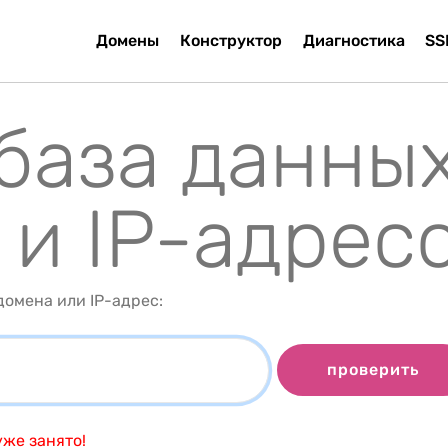
Домены
Конструктор
Диагностика
SS
 база данны
 и IP-адрес
омена или IP-адрес:
проверить
же занято!