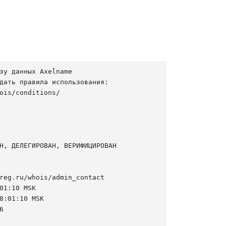
зу данных Axelname

дать правила использования:

ois/conditions/

Н, ДЕЛЕГИРОВАН, ВЕРИФИЦИРОВАН

reg.ru/whois/admin_contact

01:10 MSK

8:01:10 MSK


