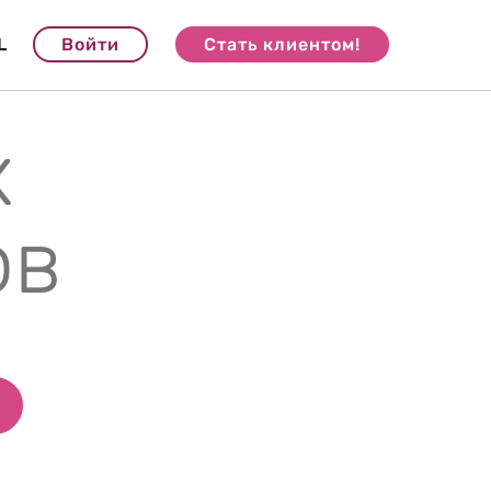
L
Войти
Стать клиентом!
х
ов