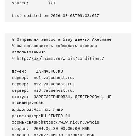
source:        TCI

Last updated on 2026-08-08T09:03:01Z
% Отправляя запрос в базу данных Axelname

% вы соглашаетесь соблюдать правила 
использования:

% http://axelname.ru/whois/conditions/

домен:    ZA-NAUKU.RU

сервер:  ns1.valuehost.ru.

сервер:  ns2.valuehost.ru.

сервер:  ns3.valuehost.ru.

статус:  ЗАРЕГИСТРИРОВАН, ДЕЛЕГИРОВАН, НЕ 
ВЕРИФИЦИРОВАН

владелец:Частное Лицо

регистратор:RU-CENTER-RU

форма-связи:https://www.nic.ru/whois

создан:  2004.06.30 00:00:00 MSK

оплачен-до:2027.06.30 00:00:00 MSK
