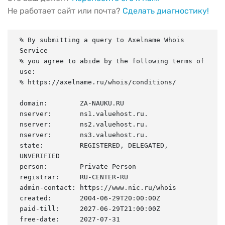
Не работает сайт или почта?
Сделать диагностику!
% By submitting a query to Axelname Whois 
Service

% you agree to abide by the following terms of 
use:

% https://axelname.ru/whois/conditions/

domain:        ZA-NAUKU.RU

nserver:       ns1.valuehost.ru.

nserver:       ns2.valuehost.ru.

nserver:       ns3.valuehost.ru.

state:         REGISTERED, DELEGATED, 
UNVERIFIED

person:        Private Person

registrar:     RU-CENTER-RU

admin-contact: https://www.nic.ru/whois

created:       2004-06-29T20:00:00Z

paid-till:     2027-06-29T21:00:00Z

free-date:     2027-07-31
