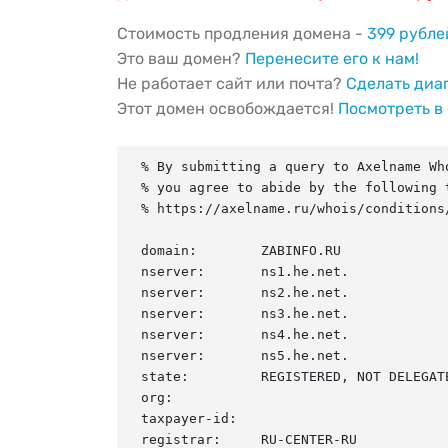
Стоимость продления домена -
399 рубле
Это ваш домен?
Перенесите его к нам!
Не работает сайт или почта?
Сделать диа
Этот домен освобождается!
Посмотреть в
% By submitting a query to Axelname Who
% you agree to abide by the following t
% https://axelname.ru/whois/conditions/
domain:        ZABINFO.RU

nserver:       ns1.he.net.

nserver:       ns2.he.net.

nserver:       ns3.he.net.

nserver:       ns4.he.net.

nserver:       ns5.he.net.

state:         REGISTERED, NOT DELEGATE
org:

taxpayer-id:

registrar:     RU-CENTER-RU
