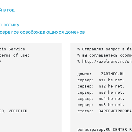
й в год
гностику!
 сервисе освобождающихся доменов
is Service

% Отправляя запрос в ба
erms of use:

% вы соглашаетесь соблю


% http://axelname.ru/wh
домен:    ZABINFO.RU

сервер:  ns1.he.net.

сервер:  ns2.he.net.

сервер:  ns3.he.net.

сервер:  ns4.he.net.

сервер:  ns5.he.net.

D, VERIFIED

статус:  ЗАРЕГИСТРИРОВА
регистратор:RU-CENTER-RU