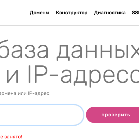
Домены
Конструктор
Диагностика
SS
 база данны
 и IP-адрес
омена или IP-адрес:
проверить
е занято!