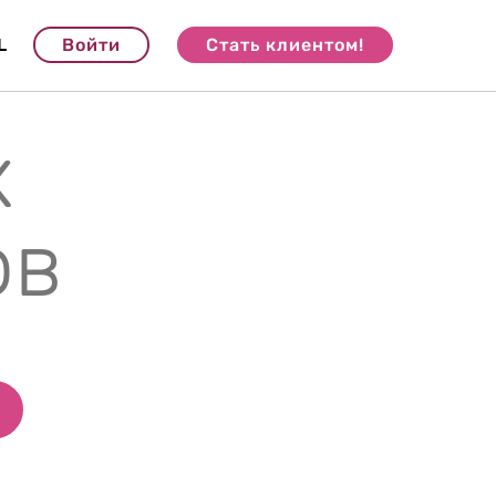
L
Войти
Стать клиентом!
х
ов