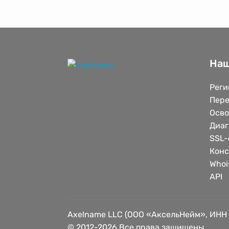
Наш
Реги
Пере
Осв
Диаг
SSL-
Конс
Whoi
API
Axelname LLC (ООО «АксельНейм», ИНН
© 2012-2026 Все права защищены.