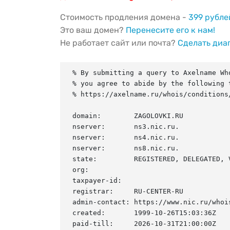
Стоимость продления домена -
399 рубле
Это ваш домен?
Перенесите его к нам!
Не работает сайт или почта?
Сделать диа
% By submitting a query to Axelname Who
% you agree to abide by the following t
% https://axelname.ru/whois/conditions/
domain:        ZAGOLOVKI.RU

nserver:       ns3.nic.ru.

nserver:       ns4.nic.ru.

nserver:       ns8.nic.ru.

state:         REGISTERED, DELEGATED, V
org:

taxpayer-id:

registrar:     RU-CENTER-RU

admin-contact: https://www.nic.ru/whois
created:       1999-10-26T15:03:36Z

paid-till:     2026-10-31T21:00:00Z
