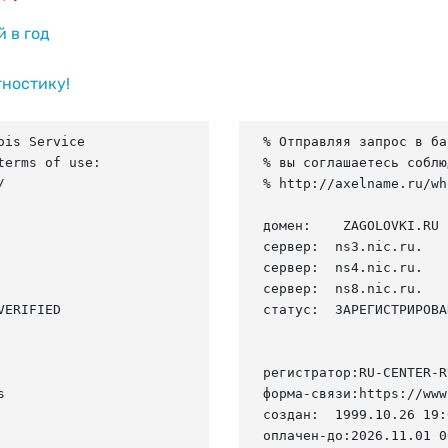
й в год
гностику!
is Service

% Отправляя запрос в ба
erms of use:

% вы соглашаетесь соблю


% http://axelname.ru/wh
домен:    ZAGOLOVKI.RU

сервер:  ns3.nic.ru.

сервер:  ns4.nic.ru.

сервер:  ns8.nic.ru.

ERIFIED

статус:  ЗАРЕГИСТРИРОВА
регистратор:RU-CENTER-RU


форма-связи:https://www
создан:  1999.10.26 19:
оплачен-до:2026.11.01 0