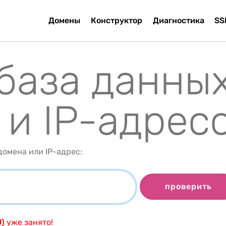
Домены
Конструктор
Диагностика
SS
 база данны
 и IP-адрес
омена или IP-адрес:
проверить
U)
уже занято!