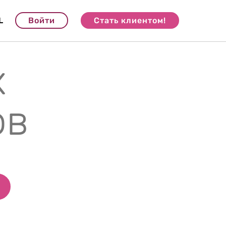
L
Войти
Стать клиентом!
х
ов