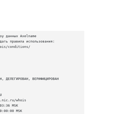
зу данных Axelname

дать правила использования:

ois/conditions/

Н, ДЕЛЕГИРОВАН, ВЕРИФИЦИРОВАН



.nic.ru/whois

03:36 MSK

0:00:00 MSK
