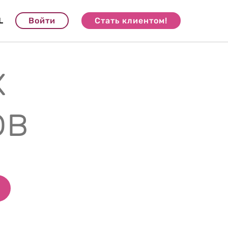
L
Войти
Стать клиентом!
х
ов