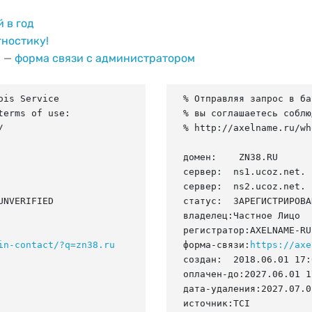
й в год
гностику!
и —
форма связи с администратором
is Service

% Отправляя запрос в ба
erms of use:

% вы соглашаетесь соблю


% http://axelname.ru/wh
домен:    ZN38.RU

сервер:  ns1.ucoz.net.

сервер:  ns2.ucoz.net.

NVERIFIED

статус:  ЗАРЕГИСТРИРОВА
владелец:Частное Лицо

регистратор:AXELNAME-RU

in-contact/?q=zn38.ru
форма-связи:
https://axe
создан:  2018.06.01 17:
оплачен-до:2027.06.01 1
дата-удаления:2027.07.02
источник:TCI
