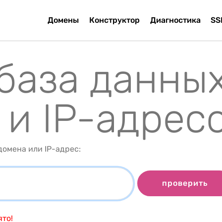
Домены
Конструктор
Диагностика
SS
 база данны
 и IP-адрес
омена или IP-адрес:
проверить
то!