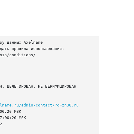
зу данных Axelname

дать правила использования:

ois/conditions/

Н, ДЕЛЕГИРОВАН, НЕ ВЕРИФИЦИРОВАН

lname.ru/admin-contact/?q=zn38.ru
00:20 MSK

7:00:20 MSK


