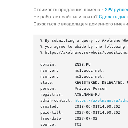
Стоимость продления домена -
299 рубле
Не работает сайт или почта?
Сделать диа
Связаться с владельцем доменного имен
% By submitting a query to Axelname Who
% you agree to abide by the following t
% https://axelname.ru/whois/conditions/
domain:        ZN38.RU

nserver:       ns1.ucoz.net.

nserver:       ns2.ucoz.net.

state:         REGISTERED, DELEGATED, U
person:        Private Person

registrar:     AXELNAME-RU

admin-contact: 
https://axelname.ru/adm
created:       2018-06-01T14:00:20Z

paid-till:     2027-06-01T14:00:20Z

free-date:     2027-07-02

source:        TCI
