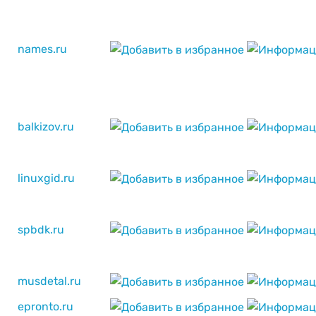
names.ru
balkizov.ru
linuxgid.ru
spbdk.ru
musdetal.ru
epronto.ru