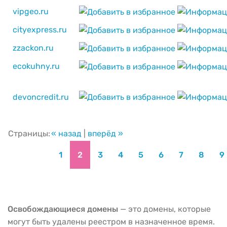
vipgeo.ru
cityexpress.ru
zzackon.ru
ecokuhny.ru
devoncredit.ru
Страницы:
« назад
|
вперёд »
1
2
3
4
5
6
7
8
9
Освобождающиеся домены
— это домены, которые
могут быть удалены реестром в назначенное время.