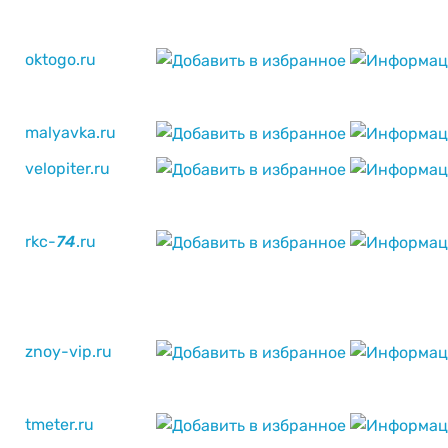
oktogo.ru
malyavka.ru
velopiter.ru
rkc-
7
4
.ru
znoy-vip.ru
tmeter.ru