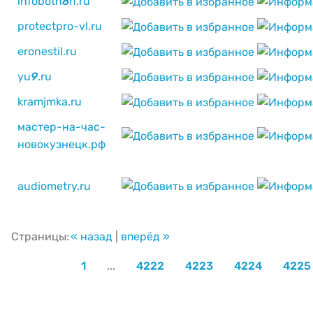
infobotn
8
n.ru
protectpro-vl.ru
eronestil.ru
yu
9
.ru
kramjmka.ru
мастер-на-час-
новокузнецк.рф
audiometry.ru
Страницы:
« назад
|
вперёд »
1
...
4222
4223
4224
4225