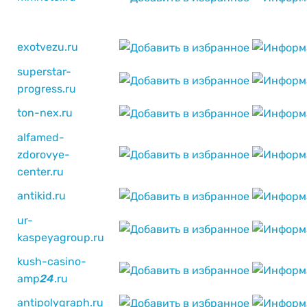
exotvezu.ru
superstar-
progress.ru
ton-nex.ru
alfamed-
zdorovye-
center.ru
antikid.ru
ur-
kaspeyagroup.ru
kush-casino-
amp
2
4
.ru
antipolygraph.ru