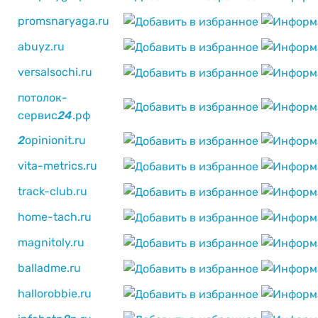
promsnaryaga.ru
abuyz.ru
versalsochi.ru
потолок-
сервис
2
4
.рф
2
opinionit.ru
vita-metrics.ru
track-club.ru
home-tach.ru
magnitoly.ru
balladme.ru
hallorobbie.ru