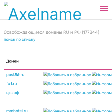
Освобождающиеся домены RU и РФ (177844)
поиск по списку...
Домен
post
5
6
.ru
fu
1
.ru
цгз.рф
mmhotel.ru