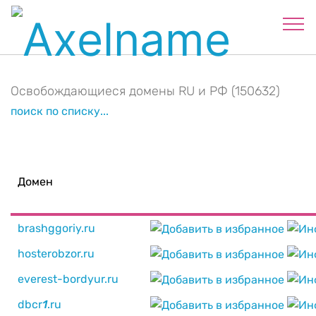
Освобождающиеся домены RU и РФ (150632)
поиск по списку...
Домен
brashggoriy.ru
hosterobzor.ru
everest-bordyur.ru
dbcr
1
.ru