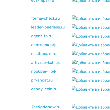
ecs-mpsk.ru
forma-check.ru
leader-peerless.ru
agent-to.ru
селтмарк.рф
mistbpeakr.ru
arhyzsp-kchr.ru
пробранч.рф
pryancat.ru
candy-coin.ru
7
ce
5
gd
6
bqw.ru