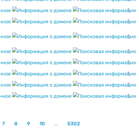
1
1
1
1
1
1
1
1
7
8
9
10
...
5302