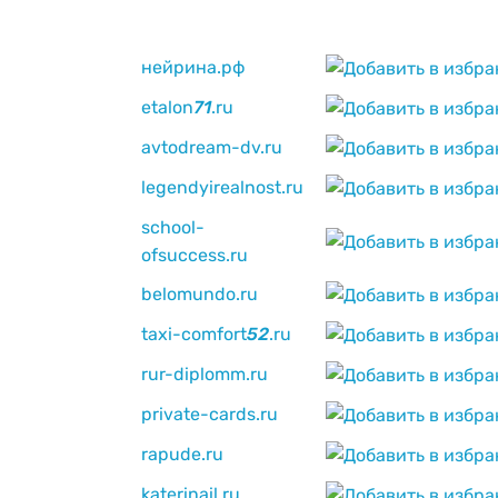
нейрина.рф
etalon
7
1
.ru
avtodream-dv.ru
legendyirealnost.ru
school-
ofsuccess.ru
belomundo.ru
taxi-comfort
5
2
.ru
rur-diplomm.ru
private-cards.ru
rapude.ru
katerinail.ru