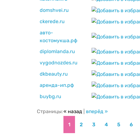
domshvei.ru
ckerede.ru
авто-
костомукша.рф
diplomlanda.ru
vygodnozdes.ru
dkbeauty.ru
аренда-ип.рф
buybg.ru
Страницы:
« назад
|
вперёд »
1
2
3
4
5
6