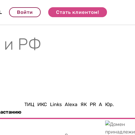
L
Войти
Стать клиентом!
 и РФ
ТИЦ
ИКС
Links
Alexa
ЯК
PR
A
Юр.